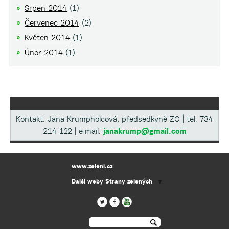
Srpen 2014
(1)
Červenec 2014
(2)
Květen 2014
(1)
Únor 2014
(1)
Kontakt: Jana Krumpholcová, předsedkyně ZO | tel. 734
214 122 | e-mail:
janakrump@gmail.com
www.zeleni.cz
Další weby Strany zelených
▼