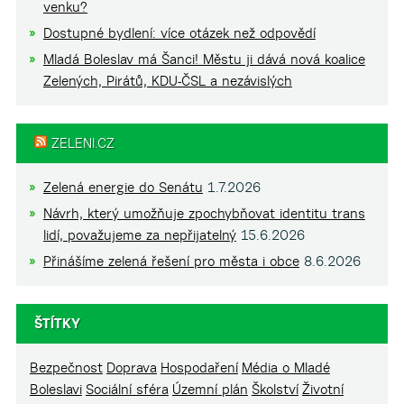
venku?
Dostupné bydlení: více otázek než odpovědí
Mladá Boleslav má Šanci! Městu ji dává nová koalice
Zelených, Pirátů, KDU-ČSL a nezávislých
ZELENI.CZ
Zelená energie do Senátu
1.7.2026
Návrh, který umožňuje zpochybňovat identitu trans
lidí, považujeme za nepřijatelný
15.6.2026
Přinášíme zelená řešení pro města i obce
8.6.2026
ŠTÍTKY
Bezpečnost
Doprava
Hospodaření
Média o Mladé
Boleslavi
Sociální sféra
Územní plán
Školství
Životní