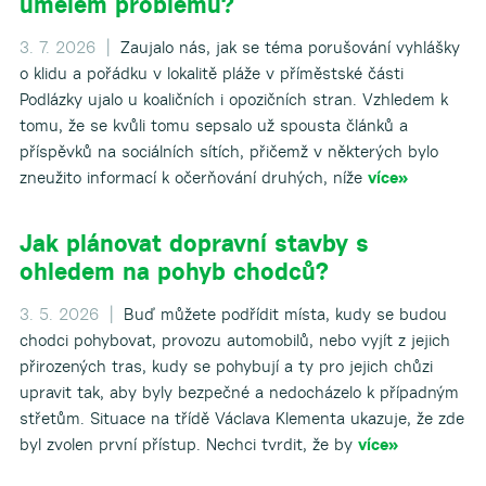
umělém problému?
3. 7. 2026 |
Zaujalo nás, jak se téma porušování vyhlášky
o klidu a pořádku v lokalitě pláže v příměstské části
Podlázky ujalo u koaličních i opozičních stran. Vzhledem k
tomu, že se kvůli tomu sepsalo už spousta článků a
příspěvků na sociálních sítích, přičemž v některých bylo
zneužito informací k očerňování druhých, níže
více»
Jak plánovat dopravní stavby s
ohledem na pohyb chodců?
3. 5. 2026 |
Buď můžete podřídit místa, kudy se budou
chodci pohybovat, provozu automobilů, nebo vyjít z jejich
přirozených tras, kudy se pohybují a ty pro jejich chůzi
upravit tak, aby byly bezpečné a nedocházelo k případným
střetům. Situace na třídě Václava Klementa ukazuje, že zde
byl zvolen první přístup. Nechci tvrdit, že by
více»