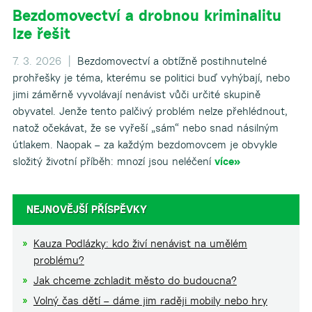
Bezdomovectví a drobnou kriminalitu
lze řešit
7. 3. 2026 |
Bezdomovectví a obtížně postihnutelné
prohřešky je téma, kterému se politici buď vyhýbají, nebo
jimi záměrně vyvolávají nenávist vůči určité skupině
obyvatel. Jenže tento palčivý problém nelze přehlédnout,
natož očekávat, že se vyřeší „sám“ nebo snad násilným
útlakem. Naopak – za každým bezdomovcem je obvykle
složitý životní příběh: mnozí jsou neléčení
více»
NEJNOVĚJŠÍ PŘÍSPĚVKY
Kauza Podlázky: kdo živí nenávist na umělém
problému?
Jak chceme zchladit město do budoucna?
Volný čas dětí – dáme jim raději mobily nebo hry