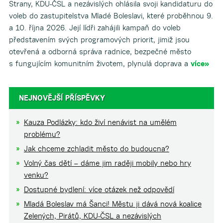
Strany, KDU-ČSL a nezávislých ohlásila svoji kandidaturu do
voleb do zastupitelstva Mladé Boleslavi, které proběhnou 9.
a 10. října 2026. Její lídři zahájili kampaň do voleb
představením svých programových priorit, jimiž jsou
otevřená a odborná správa radnice, bezpečné město
s fungujícím komunitním životem, plynulá doprava a
více»
NEJNOVĚJŠÍ PŘÍSPĚVKY
Kauza Podlázky: kdo živí nenávist na umělém
problému?
Jak chceme zchladit město do budoucna?
Volný čas dětí – dáme jim raději mobily nebo hry
venku?
Dostupné bydlení: více otázek než odpovědí
Mladá Boleslav má Šanci! Městu ji dává nová koalice
Zelených, Pirátů, KDU-ČSL a nezávislých