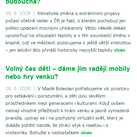
budoucna?
29. 6. 2026 |
Klimatická změna s extrémními projevy
počasí včetně veder v ČR je fakt, o kterém pochybují jen
politici uplacení mocnými uhlobarony. Vědci několik dekád
upozorňují na stoupající teploty a s tím související změny v
krajině, což ve městech pozorujeme s ještě větší intenzitou
– jen letošní léto přináší historicky nejvyšší teploty
více»
Volný čas dětí – dáme jim raději mobily
nebo hry venku?
28. 6. 2026 |
V Mladé Boleslavi potřebujeme víc prostoru
pro setkávání i porozumění, a děti jsou skvělým
prostředníkem mezi generacemi i kulturami. Když ovšem
nemají vhodné příležitosti k hrám venku a jasně vymezená
pravidla, upínají se i na pochybný virtuální svět, který je
dokáže pohltit natolik, že ztrácí styk s realitou i s
vrstevníky. Bohužel s nedostatkem
více»