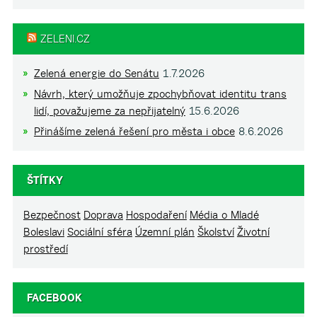
ZELENI.CZ
Zelená energie do Senátu
1.7.2026
Návrh, který umožňuje zpochybňovat identitu trans
lidí, považujeme za nepřijatelný
15.6.2026
Přinášíme zelená řešení pro města i obce
8.6.2026
ŠTÍTKY
Bezpečnost
Doprava
Hospodaření
Média o Mladé
Boleslavi
Sociální sféra
Územní plán
Školství
Životní
prostředí
FACEBOOK