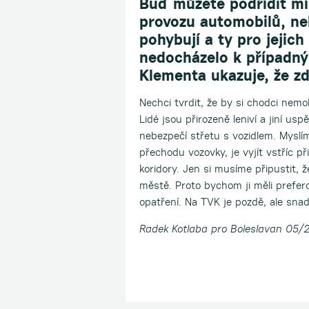
Buď můžete podřídit mí
provozu automobilů, neb
pohybují a ty pro jejich
nedocházelo k případný
Klementa ukazuje, že zd
Nechci tvrdit, že by si chodci nemo
Lidé jsou přirozeně leniví a jiní usp
nebezpečí střetu s vozidlem. Myslí
přechodu vozovky, je vyjít vstříc p
koridory. Jen si musíme připustit, ž
městě. Proto bychom ji měli prefer
opatření. Na TVK je pozdě, ale snad
Radek Kotlaba pro Boleslavan 05/