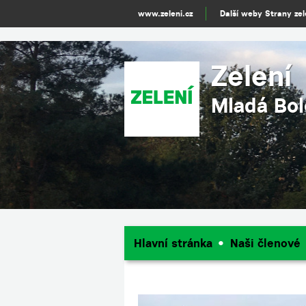
www.zeleni.cz
Další weby Strany ze
Zelení
Mladá Bol
Hlavní stránka
Naši členové