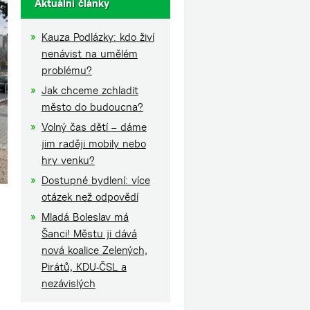
Aktuální články
Kauza Podlázky: kdo živí
nenávist na umělém
problému?
Jak chceme zchladit
město do budoucna?
Volný čas dětí – dáme
jim raději mobily nebo
hry venku?
Dostupné bydlení: více
otázek než odpovědí
Mladá Boleslav má
Šanci! Městu ji dává
nová koalice Zelených,
Pirátů, KDU-ČSL a
nezávislých