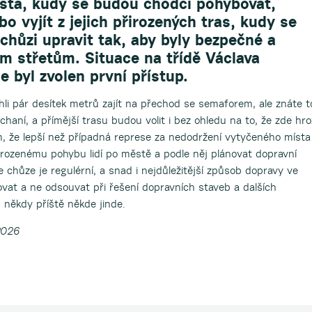
sta, kudy se budou chodci pohybovat,
o vyjít z jejich přirozených tras, kudy se
 chůzi upravit tak, aby byly bezpečné a
m střetům. Situace na třídě Václava
e byl zvolen první přístup.
hli pár desítek metrů zajít na přechod se semaforem, ale znáte t
ěchaní, a přímější trasu budou volit i bez ohledu na to, že zde hro
m, že lepší než případná represe za nedodržení vytyčeného místa
řirozenému pohybu lidí po městě a podle něj plánovat dopravní
e chůze je regulérní, a snad i nejdůležitější způsob dopravy ve
ovat a ne odsouvat při řešení dopravních staveb a dalších
 někdy příště někde jinde.
2026