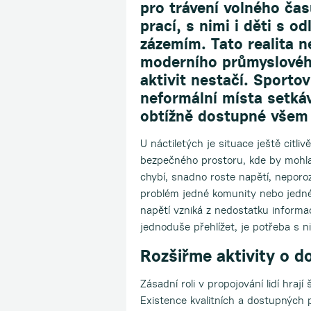
pro trávení volného čas
prací, s nimi i děti s o
zázemím. Tato realita 
moderního průmyslovéh
aktivit nestačí. Sportov
neformální místa setká
obtížně dostupné všem
U náctiletých je situace ještě citli
bezpečného prostoru, kde by mohla
chybí, snadno roste napětí, neporo
problém jedné komunity nebo jedné
napětí vzniká z nedostatku informací
jednoduše přehlížet, je potřeba s 
Rozšiřme aktivity o d
Zásadní roli v propojování lidí hraj
Existence kvalitních a dostupných 