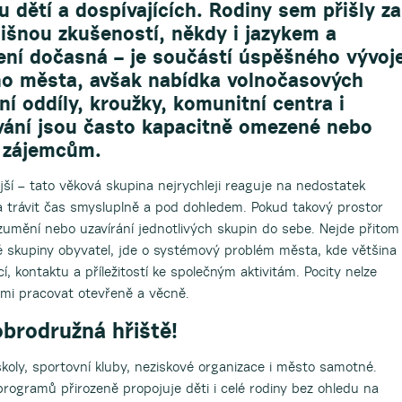
u dětí a dospívajících. Rodiny sem přišly za
dlišnou zkušeností, někdy i jazykem a
není dočasná – je součástí úspěšného vývoj
o města, avšak nabídka volnočasových
ní oddíly, kroužky, komunitní centra i
vání jsou často kapacitně omezené nebo
 zájemcům.
vější – tato věková skupina nejrychleji reaguje na nedostatek
 trávit čas smysluplně a pod dohledem. Pokud takový prostor
zumění nebo uzavírání jednotlivých skupin do sebe. Nejde přitom
 skupiny obyvatel, jde o systémový problém města, kde většina
, kontaktu a příležitostí ke společným aktivitám. Pocity nelze
nimi pracovat otevřeně a věcně.
obrodružná hřiště!
í školy, sportovní kluby, neziskové organizace i město samotné.
programů přirozeně propojuje děti i celé rodiny bez ohledu na