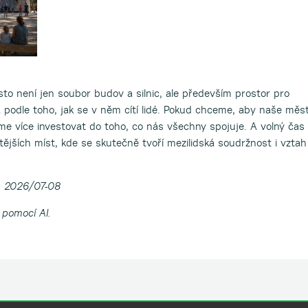
to není jen soubor budov a silnic, ale především prostor pro
ná podle toho, jak se v něm cítí lidé. Pokud chceme, aby naše měs
e více investovat do toho, co nás všechny spojuje. A volný čas
itějších míst, kde se skutečně tvoří mezilidská soudržnost i vztah
n 2026/07-08
 pomocí AI.