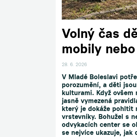
Volný čas dě
mobily nebo
28. 6. 2026
V Mladé Boleslavi potře
porozumění, a děti jso
kulturami. Když ovšem 
jasně vymezená pravidla
který je dokáže pohltit n
vrstevníky. Bohužel s 
odvykacích center se ob
se nejvíce ukazuje, jak 