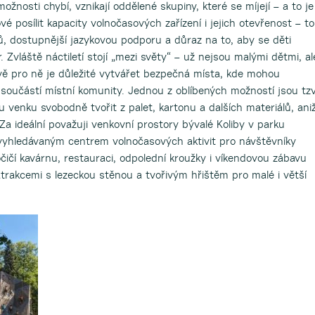
možnosti chybí, vznikají oddělené skupiny, které se míjejí – a to je
vé posílit kapacity volnočasových zařízení i jejich otevřenost – to
, dostupnější jazykovou podporu a důraz na to, aby se děti
 Zvláště náctiletí stojí „mezi světy“ – už nejsou malými dětmi, al
vě pro ně je důležité vytvářet bezpečná místa, kde mohou
t součástí místní komunity. Jednou z oblíbených možností jsou tzv
u venku svobodně tvořit z palet, kartonu a dalších materiálů, ani
 Za ideální považuji venkovní prostory bývalé Koliby v parku
 vyhledávaným centrem volnočasových aktivit pro návštěvníky
čičí kavárnu, restauraci, odpolední kroužky i víkendovou zábavu
trakcemi s lezeckou stěnou a tvořivým hřištěm pro malé i větší