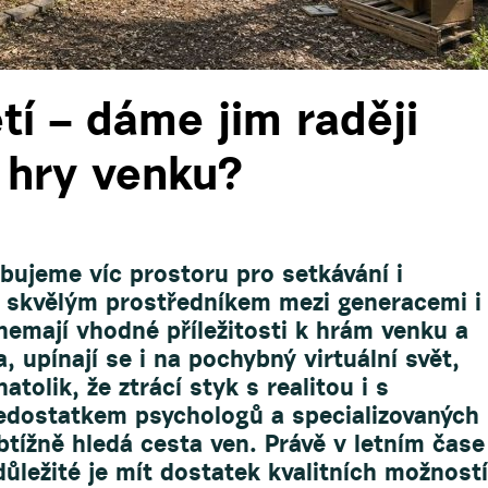
tí – dáme jim raději
 hry venku?
bujeme víc prostoru pro setkávání i
u skvělým prostředníkem mezi generacemi i
nemají vhodné příležitosti k hrám venku a
, upínají se i na pochybný virtuální svět,
atolik, že ztrácí styk s realitou i s
nedostatkem psychologů a specializovaných
tížně hledá cesta ven. Právě v letním čase
důležité je mít dostatek kvalitních možností