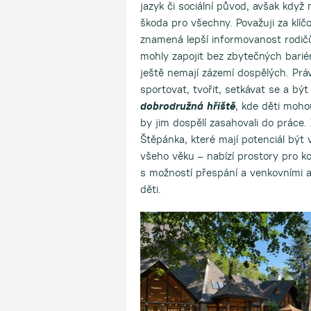
jazyk či sociální původ, avšak když 
škoda pro všechny. Považuji za klíčo
znamená lepší informovanost rodičů
mohly zapojit bez zbytečných bariér.
ještě nemají zázemí dospělých. Prá
sportovat, tvořit, setkávat se a bý
dobrodružná hřiště
, kde děti moho
by jim dospělí zasahovali do práce.
Štěpánka, které mají potenciál být
všeho věku – nabízí prostory pro ko
s možností přespání a venkovními a
děti.