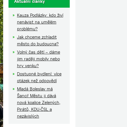
Aktuální články
Kauza Podlázky: kdo živí
nenávist na umělém
problému?
Jak chceme zchladit
město do budoucna?
Volný čas dětí – dáme
jim raději mobily nebo
hry venku?
Dostupné bydlení: více
otázek než odpovědí
Mladá Boleslav má
Šanci! Městu ji dává
nová koalice Zelených,
Pirátů, KDU-ČSL a
nezávislých