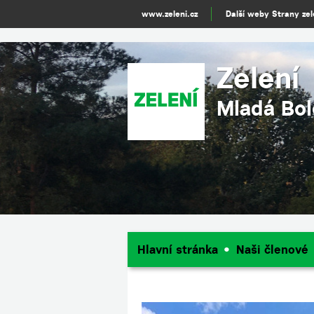
www.zeleni.cz
Další weby Strany ze
Zelení
Mladá Bol
Hlavní stránka
Naši členové