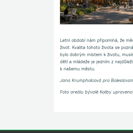
Letní období nám připomíná, že měs
život. Kvalita tohoto života se poz
bylo dobrým místem k životu, musím
dětí a mládeže je jedním z nejdůlež
k našemu městu.
Jana Krumpholcová pro Boleslava
Foto areálu bývalé Koliby upraveno