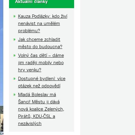
Aktuální články
Kauza Podlázky: kdo živí
nenávist na umělém
problému?
Jak chceme zchladit
město do budoucna?
Volný čas dětí – dáme
jim raději mobily nebo
hry venku?
Dostupné bydlení: více
otázek než odpovědí
Mladá Boleslav má
Šanci! Městu ji dává
nová koalice Zelených,
Pirátů, KDU-ČSL a
nezávislých