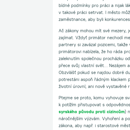
bídné podmínky pro práci a nijak lá
v takové práci setrvat. I město mů
zaměstnance, aby byli konkurences
Ač zákony mohou mít své mezery, j
zajímat. Vždyť primátor nechodí mezi
partnery si zavázal pozicemi, takže
primátorovi nabízela, že ho ráda pr
zaleknutím společnou procházku od
přece svůj vlastní svět… Nezájem a 
Obzvlášť pokud se najdou dobré duš
potrestáni aspoň řádným klackem pod
životní úrovní; ani nově vystavěné 
Ptejme se proto, komu vyhovuje sv
k potížím přistupovat s odpovědno
syrského původu proti cizincům
) 
náročnějším výzvám. Vyhoření a po
zákona, aby např. i starostové měst