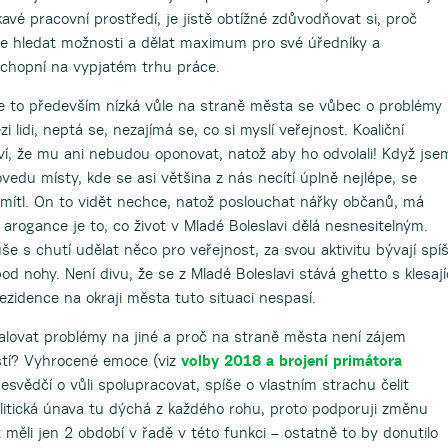
kavé pracovní prostředí, je jistě obtížné zdůvodňovat si, proč
že hledat možnosti a dělat maximum pro své úředníky a
chopní na vypjatém trhu práce.
e to především nízká vůle na straně města se vůbec o problémy
 lidi, neptá se, nezajímá se, co si myslí veřejnost. Koaliční
 ví, že mu ani nebudou oponovat, natož aby ho odvolali! Když jse
ovedu místy, kde se asi většina z nás necítí úplně nejlépe, se
mítl. On to vidět nechce, natož poslouchat nářky občanů, má
arogance je to, co život v Mladé Boleslavi dělá nesnesitelným.
e s chutí udělat něco pro veřejnost, za svou aktivitu bývají spí
 nohy. Není divu, že se z Mladé Boleslavi stává ghetto s klesají
rezidence na okraji města tuto situaci nespasí.
alovat problémy na jiné a proč na straně města není zájem
stí? Vyhrocené emoce (viz
volby 2018 a brojení primátora
nesvědčí o vůli spolupracovat, spíše o vlastním strachu čelit
litická únava tu dýchá z každého rohu, proto podporuji změnu
 měli jen 2 období v řadě v této funkci – ostatně to by donutilo