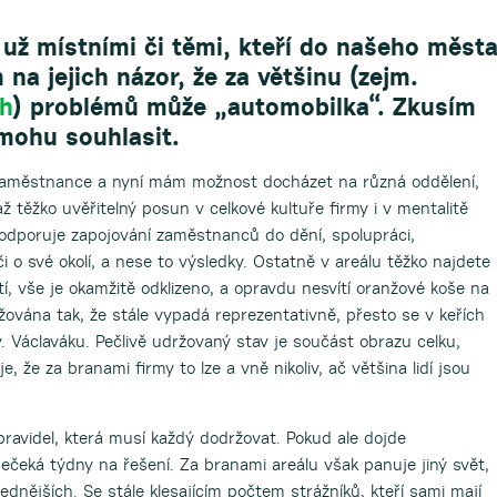
ť už místními či těmi, kteří do našeho měst
m na jejich názor, že za většinu (zejm.
ch
) problémů může „automobilka“. Zkusím
emohu souhlasit.
zaměstnance a nyní mám možnost docházet na různá oddělení,
 těžko uvěřitelný posun v celkové kultuře firmy i v mentalitě
odporuje zapojování zaměstnanců do dění, spolupráci,
či o své okolí, a nese to výsledky. Ostatně v areálu těžko najdete
 vše je okamžitě odklizeno, a opravdu nesvítí oranžové koše na
ována tak, že stále vypadá reprezentativně, přesto se v keřích
v. Václaváku. Pečlivě udržovaný stav je součást obrazu celku,
je, že za branami firmy to lze a vně nikoliv, ač většina lidí jsou
ravidel, která musí každý dodržovat. Pokud ale dojde
ečeká týdny na řešení. Za branami areálu však panuje jiný svět,
hlednějších. Se stále klesajícím počtem strážníků, kteří sami mají