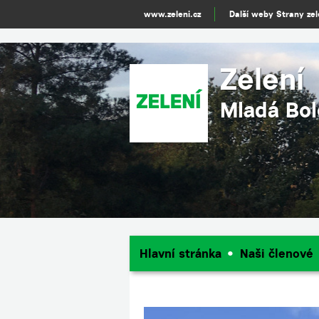
www.zeleni.cz
Další weby Strany ze
Zelení
Mladá Bol
Hlavní stránka
Naši členové