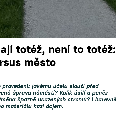
jí totéž, není to totéž:
rsus město
é provedení: jakému účelu slouží
před
vená úprava náměstí? Kolik úsilí a peněz
výměna špatně usazených stromů? I barevn
o materiálu kazí dojem.