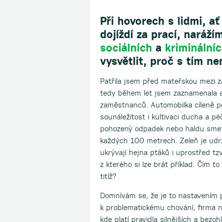
Při hovorech s lidmi, a
dojíždí za prací, naráží
sociálních
a
kriminální
vysvětlit, proč s tím n
Patřila jsem před mateřskou mezi 
tedy během let jsem zaznamenala až
zaměstnanců. Automobilka cíleně p
sounáležitost i kultivaci ducha a pé
pohozený odpadek nebo haldu smetí,
každých 100 metrech. Zeleň je udrž
ukrývají hejna ptáků i uprostřed tz
z kterého si lze brát příklad. Čím to 
titíž?
Domnívám se, že je to nastavením p
k problematickému chování, firma n
kde platí pravidla silnějších a bezo