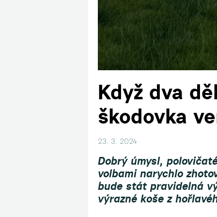
Když dva děla
škodovka ve
23. 3. 2024
Dobrý úmysl, polovičat
volbami
narychlo zhoto
bude stát pravidelná 
výrazné koše z hořlavéh