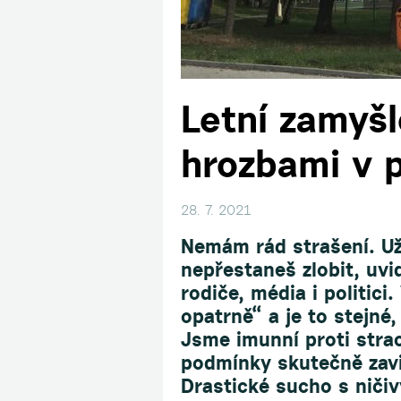
Letní zamyšl
hrozbami v 
28. 7. 2021
Nemám rád strašení. Už 
nepřestaneš zlobit, uvid
rodiče, média i politic
opatrně“ a je to stejné,
Jsme imunní proti stra
podmínky skutečně zavi
Drastické sucho s niči