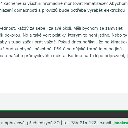
idé? Začneme si všichni hromadně montovat klimatizace? Abychom
 chlazení domácností a provozů bude potřeba vyrábět elektrickou
vědnost, každý za sebe i za své okolí. Měli bychom se zamyslet
í pokorou. No a také volit politiky, kterým to není jedno. Nebo ty
 aby situaci začali brát vážně. Pokud dnes naříkají, že na klimatick
i už budou chybět násobně. Příště se nějaké tornádo nebo jiná
ba u našeho průmyslového města. Buďme na to lépe připraveni, j
rumpholcová, předsedkyně ZO | tel. 734 214 122 | e-mail:
janak