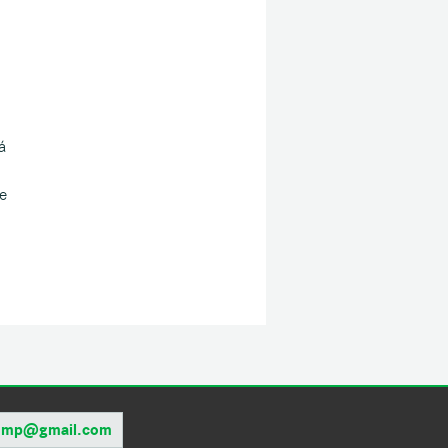
á
e
rump@gmail.com