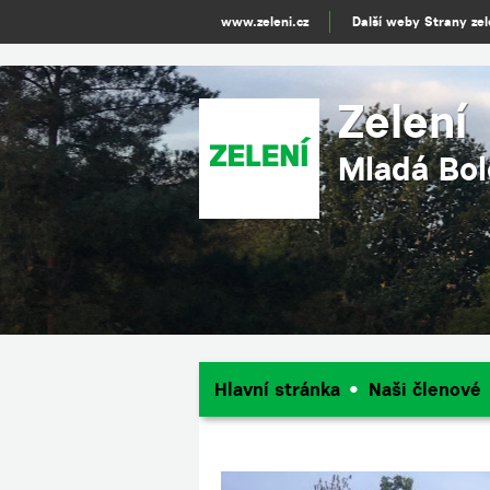
www.zeleni.cz
Další weby Strany ze
Zelení
Mladá Bol
Hlavní stránka
Naši členové