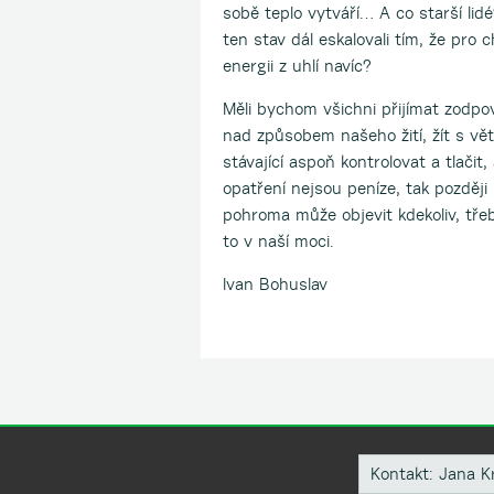
sobě teplo vytváří… A co starší l
ten stav dál eskalovali tím, že pro
energii z uhlí navíc?
Měli bychom všichni přijímat zodpo
nad způsobem našeho žití, žít s větš
stávající aspoň kontrolovat a tlačit,
opatření nejsou peníze, tak pozděj
pohroma může objevit kdekoliv, tře
to v naší moci.
Ivan Bohuslav
Kontakt: Jana K