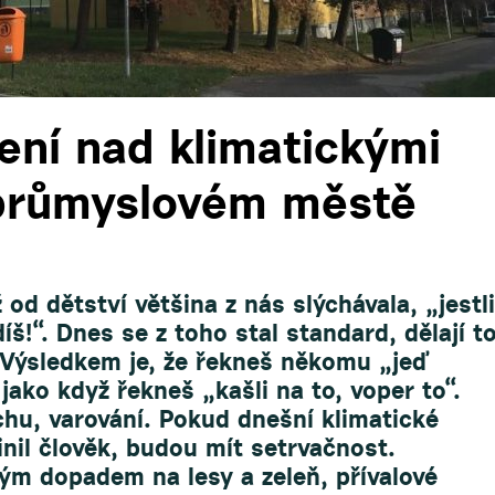
ení nad klimatickými
průmyslovém městě
od dětství většina z nás slýchávala, „jestli
íš!“. Dnes se z toho stal standard, dělají t
i. Výsledkem je, že řekneš někomu „jeď
 jako když řekneš „kašli na to, voper to“.
chu, varování. Pokud dnešní klimatické
nil člověk, budou mít setrvačnost.
vým dopadem na lesy a zeleň, přívalové