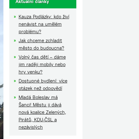
Aktuální články
Kauza Podlázky: kdo živí
nenávist na umělém
problému?
Jak chceme zchladit
město do budoucna?
Volný čas dětí – dáme
jim raději mobily nebo
hry venku?
Dostupné bydlení: více
otázek než odpovědí
Mladá Boleslav má
Šanci! Městu ji dává
nová koalice Zelených,
Pirátů, KDU-ČSL a
nezávislých