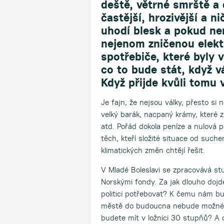
deště, větrné smrště a
častější, hrozivější a n
uhodí blesk a pokud n
nejenom zničenou elekt
spotřebiče, které byly v
co to bude stát, když v
Když přijde kvůli tomu v
Je fajn, že nejsou války, přesto si
velký barák, nacpaný krámy, které z
atd. Pořád dokola peníze a nulová p
těch, kteří složité situace od such
klimatických změn chtějí řešit.
V Mladé Boleslavi se zpracovává s
Norskými fondy. Za jak dlouho dojd
politici potřebovat? K čemu nám bu
městě do budoucna nebude možné, by
budete mít v ložnici 30 stupňů? A 