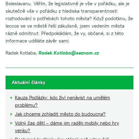
Boleslavanu. Věřím, že legislativně je vše v pořádku, ale je
skutečně vše v pořádku z hlediska transparentnosti
rozhodování o potřebách tohoto města? Když podotknu, že
leccos se ve městě řeší zákulisně, jsem vedením města
rázně odmítnut. Předpokládám, že vy, občané, si z této
informace uděláte závěr sami.
Radek Kotlaba,
Radek.Kotlaba@seznam.cz
Aktuální články
Kauza Podlázky: kdo živí nenávist na umělém
problému?
Jak chceme zchladit město do budoucna?
Volný čas dětí – dáme jim raději mobily nebo hry
venku?