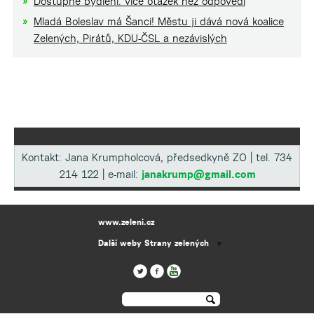
Dostupné bydlení: více otázek než odpovědí
Mladá Boleslav má Šanci! Městu ji dává nová koalice
Zelených, Pirátů, KDU-ČSL a nezávislých
Kontakt: Jana Krumpholcová, předsedkyně ZO | tel. 734
214 122 | e-mail:
janakrump@gmail.com
www.zeleni.cz
Další weby Strany zelených
▼