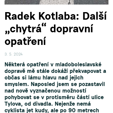
Radek Kotlaba: Další
„chytrá“ dopravní
opatření
3. 5. 2024
Některá opatření v mladoboleslavské
dopravě mě stále dokáží překvapovat a
občas si lámu hlavu nad jejich
smyslem. Naposled jsem se pozastavil
nad nově vyznačenou možností
pohybovat se v protisměru částí ulice
Tylova, od divadla. Nejenže nemá
cyklista jet kudy, ale po 90 metrech