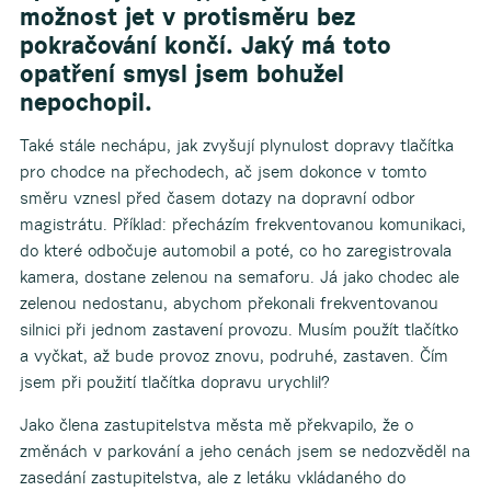
možnost jet v protisměru bez
pokračování končí. Jaký má toto
opatření smysl jsem bohužel
nepochopil.
Také stále nechápu, jak zvyšují plynulost dopravy tlačítka
pro chodce na přechodech, ač jsem dokonce v tomto
směru vznesl před časem dotazy na dopravní odbor
magistrátu. Příklad: přecházím frekventovanou komunikaci,
do které odbočuje automobil a poté, co ho zaregistrovala
kamera, dostane zelenou na semaforu. Já jako chodec ale
zelenou nedostanu, abychom překonali frekventovanou
silnici při jednom zastavení provozu. Musím použít tlačítko
a vyčkat, až bude provoz znovu, podruhé, zastaven. Čím
jsem při použití tlačítka dopravu urychlil?
Jako člena zastupitelstva města mě překvapilo, že o
změnách v parkování a jeho cenách jsem se nedozvěděl na
zasedání zastupitelstva, ale z letáku vkládaného do