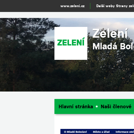
www.zeleni.cz
Další weby Strany ze
Zelení
Mladá Bol
Hlavní stránka
Naši členové