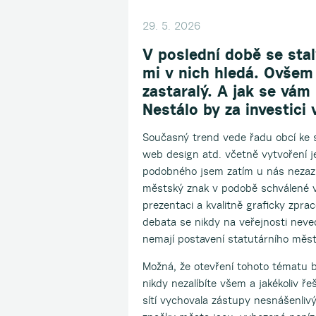
29. 5. 2026
V poslední době se stal
mi v nich hledá. Ovšem 
zastaralý. A jak se vám 
Nestálo by za investici
Současný trend vede řadu obcí ke sn
web design atd. včetně vytvoření j
podobného jsem zatím u nás nezazna
městský znak v podobě schválené v
prezentaci a kvalitně graficky zpra
debata se nikdy na veřejnosti neve
nemají postavení statutárního měst
Možná, že otevření tohoto tématu 
nikdy nezalíbíte všem a jakékoliv ře
sítí vychovala zástupy nesnášenliv