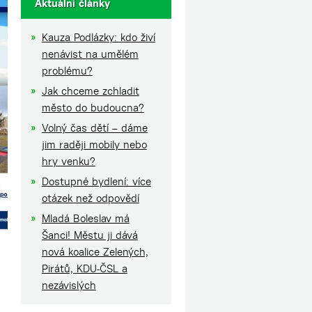
Aktuální články
Kauza Podlázky: kdo živí
nenávist na umělém
problému?
Jak chceme zchladit
město do budoucna?
Volný čas dětí – dáme
jim raději mobily nebo
hry venku?
Dostupné bydlení: více
otázek než odpovědí
Mladá Boleslav má
Šanci! Městu ji dává
nová koalice Zelených,
Pirátů, KDU-ČSL a
nezávislých