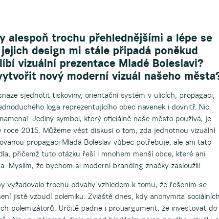
y alespoň trochu přehlednějšími a lépe se
jejich design mi stále připadá poněkud
líbí vizuální prezentace Mladé Boleslavi?
 vytvořit nový moderní vizuál našeho města
aze sjednotit tiskoviny, orientační systém v ulicích, propagaci,
ednoduchého loga reprezentujícího obec navenek i dovnitř. Nic
menal. Jediný symbol, který oficiálně naše město používá, je
 roce 2015. Můžeme vést diskusi o tom, zda jednotnou vizuální
covanou propagaci Mladá Boleslav vůbec potřebuje, ale ani tato
dla, přičemž tuto otázku řeší i mnohem menší obce, které ani
a. Myslím, že bychom si moderní branding značky zasloužili.
by vyžadovalo trochu odvahy vzhledem k tomu, že řešením se
šení jistě vzbudí polemiku. Zvláště dnes, kdy anonymita sociálníc
ých polemizátorů. Určitě padne i protiargument, že investovat do