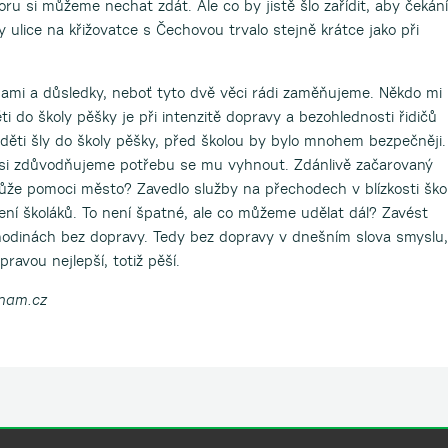
ru si můžeme nechat zdát. Ale co by jistě šlo zařídit, aby čekání
y ulice na křižovatce s Čechovou trvalo stejně krátce jako při
nami a důsledky, neboť tyto dvě věci rádi zaměňujeme. Někdo mi
i do školy pěšky je při intenzitě dopravy a bezohlednosti řidičů
ěti šly do školy pěšky, před školou by bylo mnohem bezpečněji.
 si zdůvodňujeme potřebu se mu vyhnout. Zdánlivě začarovaný
může pomoci město? Zavedlo služby na přechodech v blízkosti škol
ení školáků. To není špatné, ale co můžeme udělat dál? Zavést
hodinách bez dopravy. Tedy bez dopravy v dnešním slova smyslu,
ravou nejlepší, totiž pěší.
nam.cz