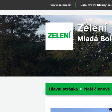
www.zeleni.cz
Další weby Strany ze
Zelení
Mladá Bol
Hlavní stránka
Naši členové