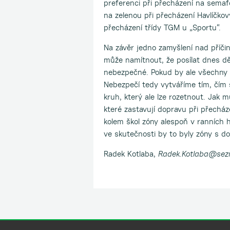
preferenci při přecházení na semafo
na zelenou při přecházení Havlíčkov
přecházení třídy TGM u „Sportu“.
Na závěr jedno zamyšlení nad příči
může namítnout, že posílat dnes dět
nebezpečné. Pokud by ale všechny d
Nebezpečí tedy vytváříme tím, čím
kruh, který ale lze rozetnout. Jak 
které zastavují dopravu při přecház
kolem škol zóny alespoň v ranních 
ve skutečnosti by to byly zóny s dop
Radek Kotlaba,
Radek.Kotlaba@sez