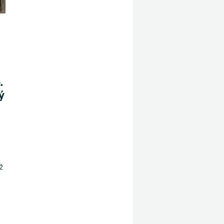
.
ý
ž