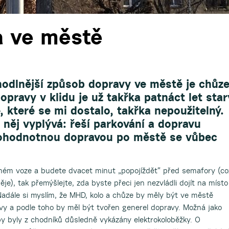
a ve městě
hodlnější způsob dopravy ve městě je chůze
pravy v klidu je už takřka patnáct let star
, které se mi dostalo, takřka nepoužitelný.
 něj vyplývá: řeší parkování a dopravu
lnohodnotnou dopravou po městě se vůbec
ném voze a budete dvacet minut „popojíždět“ před semafory (co
je), tak přemýšlejte, zda byste přeci jen nezvládli dojít na místo
adále si myslím, že MHD, kolo a chůze by měly být ve městě
 a podle toho by měl být tvořen generel dopravy. Možná jako
y byly z chodníků důsledně vykázány elektrokoloběžky. O