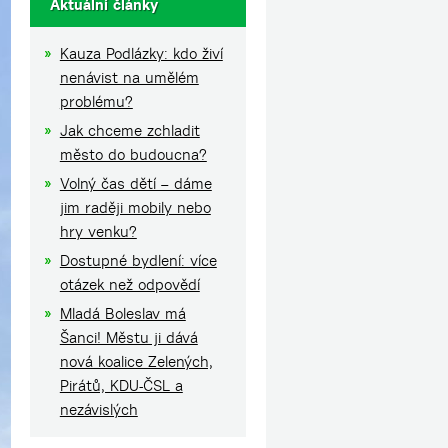
Aktuální články
Kauza Podlázky: kdo živí
nenávist na umělém
problému?
Jak chceme zchladit
město do budoucna?
Volný čas dětí – dáme
jim raději mobily nebo
hry venku?
Dostupné bydlení: více
otázek než odpovědí
Mladá Boleslav má
Šanci! Městu ji dává
nová koalice Zelených,
Pirátů, KDU-ČSL a
nezávislých