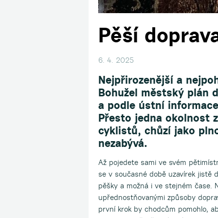
Pěší doprav
6. 4. 2025
Nejpřirozenější a nejpo
Bohužel městský plán do
a podle ústní informace
Přesto jedna okolnost z
cyklistů, chůzí jako p
nezabývá.
Až pojedete sami ve svém pětimíst
se v současné době uzavírek jistě dě
pěšky a možná i ve stejném čase. N
upřednostňovanými způsoby dopravy
první krok by chodcům pomohlo, ab