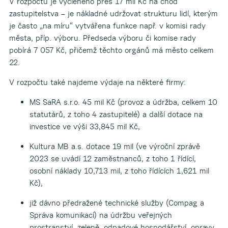
V rozpočtu je vyčleněno přes 17 mil Kč na chod
zastupitelstva – je nákladné udržovat strukturu lidí, kterým
je často „na míru“ vytvářena funkce např. v komisi rady
města, příp. výboru. Předseda výboru či komise rady
pobírá 7 057 Kč, přičemž těchto orgánů má město celkem
22.
V rozpočtu také najdeme výdaje na některé firmy:
MS SaRA s.r.o. 45 mil Kč (provoz a údržba, celkem 10
statutárů, z toho 4 zastupitelé) a další dotace na
investice ve výši 33,845 mil Kč,
Kultura MB a.s. dotace 19 mil (ve výroční zprávě
2023 se uvádí 12 zaměstnanců, z toho 1 řídící,
osobní náklady 10,713 mil, z toho řídících 1,621 mil
Kč),
již dávno předražené technické služby (Compag a
Správa komunikací) na údržbu veřejných
prostranství, zeleně, odpadové hospodářství, opravy