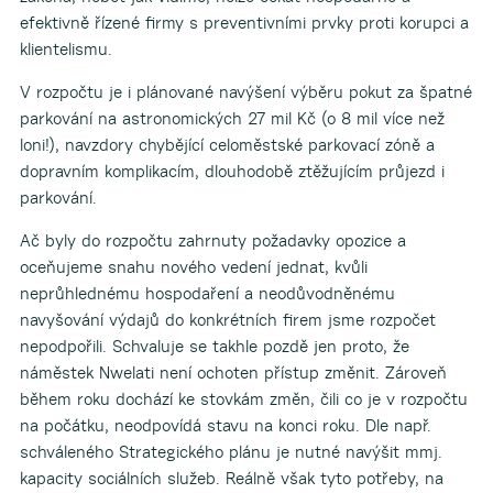
efektivně řízené firmy s preventivními prvky proti korupci a
klientelismu.
V rozpočtu je i plánované navýšení výběru pokut za špatné
parkování na astronomických 27 mil Kč (o 8 mil více než
loni!), navzdory chybějící celoměstské parkovací zóně a
dopravním komplikacím, dlouhodobě ztěžujícím průjezd i
parkování.
Ač byly do rozpočtu zahrnuty požadavky opozice a
oceňujeme snahu nového vedení jednat, kvůli
neprůhlednému hospodaření a neodůvodněnému
navyšování výdajů do konkrétních firem jsme rozpočet
nepodpořili. Schvaluje se takhle pozdě jen proto, že
náměstek Nwelati není ochoten přístup změnit. Zároveň
během roku dochází ke stovkám změn, čili co je v rozpočtu
na počátku, neodpovídá stavu na konci roku. Dle např.
schváleného Strategického plánu je nutné navýšit mmj.
kapacity sociálních služeb. Reálně však tyto potřeby, na