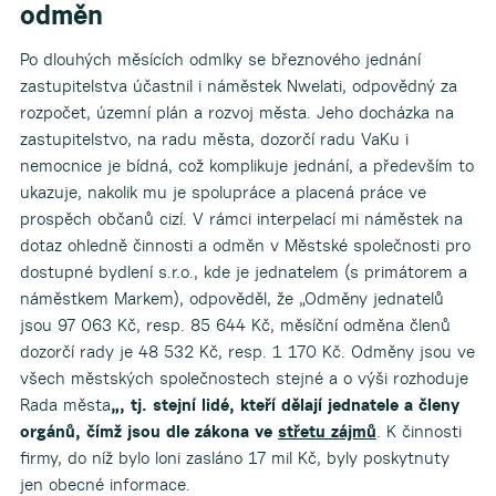
odměn
Po dlouhých měsících odmlky se březnového jednání
zastupitelstva účastnil i náměstek Nwelati, odpovědný za
rozpočet, územní plán a rozvoj města. Jeho docházka na
zastupitelstvo, na radu města, dozorčí radu VaKu i
nemocnice je bídná, což komplikuje jednání, a především to
ukazuje, nakolik mu je spolupráce a placená práce ve
prospěch občanů cizí. V rámci interpelací mi náměstek na
dotaz ohledně činnosti a odměn v Městské společnosti pro
dostupné bydlení s.r.o., kde je jednatelem (s primátorem a
náměstkem Markem), odpověděl, že „Odměny jednatelů
jsou 97 063 Kč, resp. 85 644 Kč, měsíční odměna členů
dozorčí rady je 48 532 Kč, resp. 1 170 Kč. Odměny jsou ve
všech městských společnostech stejné a o výši rozhoduje
Rada města
„, tj. stejní lidé, kteří dělají jednatele a členy
orgánů, čímž jsou dle zákona ve
střetu zájmů
. K činnosti
firmy, do níž bylo loni zasláno 17 mil Kč, byly poskytnuty
jen obecné informace.