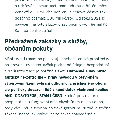
a udržování komunikací, zimní údržbu a čištění města
vynaloží o 30 mil více než loni, a celková částka tak
dosáhne bezmála 300 mil Kč/rok! Od roku 2021 je
navýšení na tyto služby o astronomických 84 mil Kč.
Kam se peníze ztrácí?!
Předražené zakázky a služby,
občanům pokuty
Městským firmám se poskytují mnohamilionové prostředky
na provoz i investice, avšak podrobné údaje o hospodaření
a další informace je obtížné získat.
Obrovské sumy nikdo
fakticky nekontroluje – firmy nevedou v otevřeném
výběrovém řízení vybraní odborníci z příslušného oboru,
ale politicky dosazení lidé z kandidátek vládnoucí koalice
ANO, ODS/TOP09, STAN i ČSSD.
Žádná pravidla pro
hospodaření a fungování městských firem nejsou dána,
tedy vše určuje zvolená politická garnitura. Nutná je změna
zákona, neboť jak vidíme, nelze čekat hospodárné a