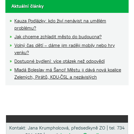
Aktuální články
Kauza Podlázky: kdo živí nenávist na umělém
problému?
Jak chceme zchladit město do budoucna?
Volný čas dětí – dáme jim raději mobily nebo hry
venku?
Dostupné bydlení: více otázek než odpovědí
Mladá Boleslav má Šanci! Městu ji dává nová koalice
Zelených, Pirátů, KDU-ČSL a nezávislých
Kontakt: Jana Krumpholcová, předsedkyně ZO | tel. 734