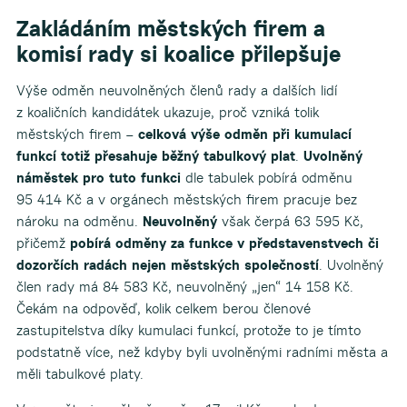
Zakládáním městských firem a
komisí rady si koalice přilepšuje
Výše odměn neuvolněných členů rady a dalších lidí
z koaličních kandidátek ukazuje, proč vzniká tolik
městských firem –
celková výše odměn při kumulací
funkcí totiž přesahuje běžný tabulkový plat
.
Uvolněný
náměstek pro tuto funkci
dle tabulek pobírá odměnu
95 414 Kč a v orgánech městských firem pracuje bez
nároku na odměnu.
Neuvolněný
však čerpá 63 595 Kč,
přičemž
pobírá odměny za funkce v představenstvech či
dozorčích radách nejen městských společností
. Uvolněný
člen rady má 84 583 Kč, neuvolněný „jen“ 14 158 Kč.
Čekám na odpověď, kolik celkem berou členové
zastupitelstva díky kumulaci funkcí, protože to je tímto
podstatně více, než kdyby byli uvolněnými radními města a
měli tabulkové platy.