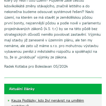
který by řešil i toto území? Půjdeme zase cestou
kdovíkolikáté změny stávajícího, značně letitého a do
nekonečna budeme odsouvat systémové řešení? Navíc
území, na kterém se má stavět je zemědělskou půdou
první bonity, nejcennější půdou a podle nově v parlamentu
projednávaných zákonů (4.5. t.r.) by se na této půdě bez
strategických důvodů nemělo povolovat zastavění. Výjimku
mají stavby již zanesené v územním plánu, ale ten my
nemáme, ale zato už máme s.r.o. pro mohutnou výstavbu
vybavenou penězi z městského rozpočtu a spoléhající na
to, že si „prolobuje“ výjimky ze zákona.
Radek Kotlaba pro Boleslavan 05/2024
Aktuální články
Kauza Podlázky: kdo živí nenávist na umělém