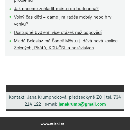
problému?
Jak chceme zchladit město do budoucna?
Volný čas dětí – dáme jim raději mobily nebo hry
venku?
Dostupné bydlení: více otázek než odpovědí
Mladá Boleslav má Šanci! Městu ji dává nová koalice
Zelených, Pirátů, KDU-ČSL a nezávislých
Kontakt: Jana Krumpholcová, předsedkyně ZO | tel. 734
214 122 | e-mail:
janakrump@gmail.com
www.zeleni.cz