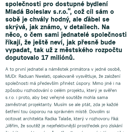
společnosti pro dostupné bydlení
Mladá Boleslav s.r.o.“, což cíl sám o
sobě je chvály hodný, ale ďábel se
skrývá, jak známo, v detailech. Na
něco, o čem sami jednatelé společnosti
říkají, že ještě neví, jak přesně bude
vypadat, tak už z městského rozpočtu
doputovalo 17 miliónů.
A to první jednatel a náměstek primátora v jedné osobě,
MUDr. Raduan Nwelati, opakovaně vysvětluje, že založení
společnosti má především přinést úspory. Mimo jiné i na
způsobu rozhodování o celém projektu, který je svěřen
s.r.o. i proto, aby bez veřejné soutěže mohla sama
zaměstnat projektanty. Musím se ale ptát, zda je každé
šetření tou úsporou na správném místě. Dovolím si
ocitovat architekta Radka Talaše, který v rozhovoru říká:
„Věřím, že soutěž je nejefektivnější prostředek pro získání