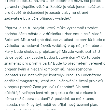
širokého spektra názorů a dík odborné a nezávislé porotě i
garancí nejlepšího výběru. Soutěž je však jenom začátek a
pro úspěšné dokončení je zásadní, aby na straně
zadavatele byla vůle přijmout výsledek.“
Připravuje se tu projekt, který může významně utvářet
podobu části města a v důsledku urbanismus celé Mladé
Boleslavi. Místo veřejné diskuse za účasti odborníků bude o
výsledku rozhodovat člověk vzdělaný v úplně jiném oboru,
který bude úkolovat projektanty? Má zde vzniknout až tři
tisíce bytů. Jak vysoké budou bytové domy? Co to bude
znamenat pro přilehlý park? Bude to předmětem veřejného
projednávání a hledání kompromisů, nebo rozhodne
jednatel s.r.o. bez veřejné kontroly? Proč jsou obcházena
oddělení magistrátu, která mají plánování a řízení projektů
v popisu práce? Zase jen kvůli úsporám? Ale není
důležitější veřejná kontrola projektu a široká diskuse k
němu než úspora na dani? A poslední, co mě k tomu
napadá, neměl by být nejdříve přijat nový územní plán,