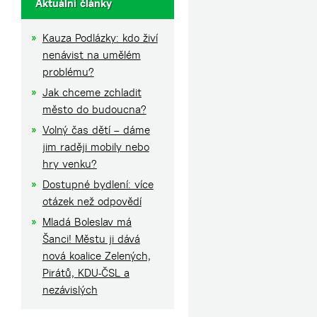
Aktuální články
Kauza Podlázky: kdo živí
nenávist na umělém
problému?
Jak chceme zchladit
město do budoucna?
Volný čas dětí – dáme
jim raději mobily nebo
hry venku?
Dostupné bydlení: více
otázek než odpovědí
Mladá Boleslav má
Šanci! Městu ji dává
nová koalice Zelených,
Pirátů, KDU-ČSL a
nezávislých