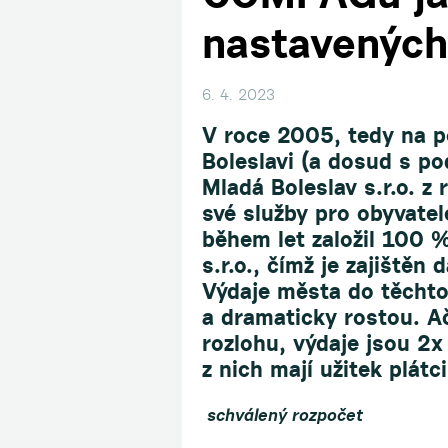
nastavených
6. 4. 2023
V roce 2005, tedy na 
Boleslavi (a dosud s p
Mladá Boleslav s.r.o. 
své služby pro obyvate
během let založil 100 
s.r.o., čímž je zajiště
Výdaje města do těcht
a dramaticky rostou. Ač
rozlohu, výdaje jsou 2x
z nich mají užitek plátc
schválený rozpočet