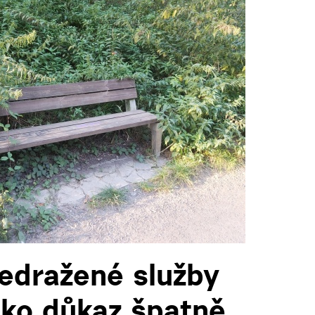
edražené služby
ko důkaz špatně