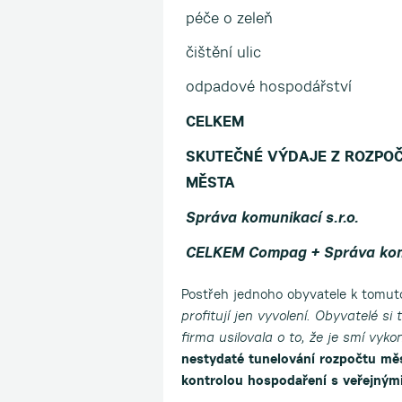
péče o zeleň
čištění ulic
odpadové hospodářství
CELKEM
SKUTEČNÉ VÝDAJE Z ROZPO
MĚSTA
Správa komunikací s.r.o.
CELKEM Compag + Správa kom
Postřeh jednoho obyvatele k tomut
profitují jen vyvolení. Obyvatelé si
firma usilovala o to, že je smí vyko
nestydaté tunelování rozpočtu měs
kontrolou hospodaření s veřejnými