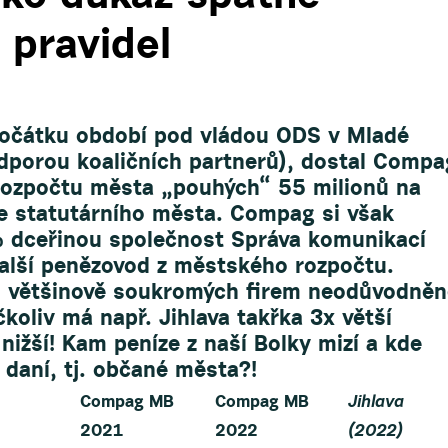
 pravidel
počátku období pod vládou ODS v Mladé
odporou koaličních partnerů), dostal Compa
z rozpočtu města „pouhých“ 55 milionů na
le statutárního města. Compag si však
% dceřinou společnost Správa komunikací
n další penězovod z městského rozpočtu.
o většinově soukromých firem neodůvodněn
koliv má např. Jihlava takřka 3x větší
 nižší! Kam peníze z naší Bolky mizí a kde
i daní, tj. občané města?!
Compag MB
Compag MB
Jihlava
2021
2022
(2022)