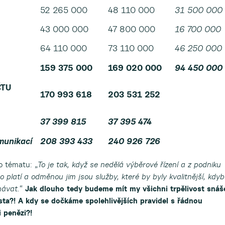
52 265 000
48 110 000
31 500 000
43 000 000
47 800 000
16 700 000
64 110 000
73 110 000
46 250 000
159 375 000
169 020 000
94 450 000
ČTU
170 993 618
203 531 252
37 399 815
37 395 474
unikací
208 393 433
240 926 726
o tématu: „
To je tak, když se nedělá výběrové řízení a z podniku
 to platí a odměnou jim jsou služby, které by byly kvalitnější, kdy
návat.
“
Jak dlouho tedy budeme mít my všichni trpělivost snáš
ta?! A kdy se dočkáme spolehlivějších pravidel s řádnou
 penězi?!