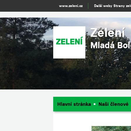
www.zeleni.cz
Další weby Strany ze
Zelení
Mladá Bol
Hlavní stránka
Naši členové