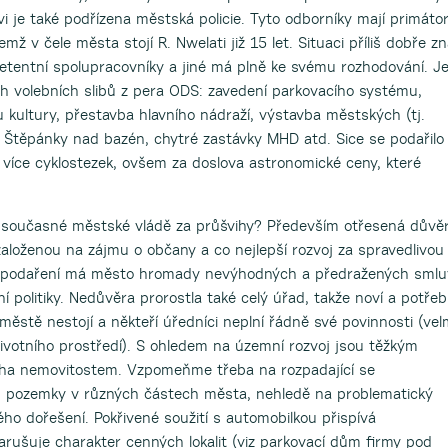
i je také podřízena městská policie. Tyto odborníky mají primáto
emž v čele města stojí R. Nwelati již 15 let. Situaci příliš dobře z
etentní spolupracovníky a jiné má plně ke svému rozhodování. J
h volebních slibů z pera ODS: zavedení parkovacího systému,
ultury, přestavba hlavního nádraží, výstavba městských (tj.
 Štěpánky nad bazén, chytré zastávky MHD atd. Sice se podařilo
 i více cyklostezek, ovšem za doslova astronomické ceny, které
 současné městské vládě za průšvihy? Především otřesená důvě
 založenou na zájmu o občany a co nejlepší rozvoj za spravedlivou
spodaření má město hromady nevýhodných a předražených smlu
í politiky. Nedůvěra prorostla také celý úřad, takže noví a potřeb
 městě nestojí a někteří úředníci neplní řádně své povinnosti (vel
votního prostředí). S ohledem na územní rozvoj jsou těžkým
ha nemovitostem. Vzpomeňme třeba na rozpadající se
 pozemky v různých částech města, nehledě na problematický
o dořešení. Pokřivené soužití s automobilkou přispívá
rušuje charakter cenných lokalit (viz parkovací dům firmy pod