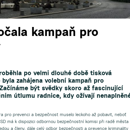
očala kampaň pro
y
roběhla po velmi dlouhé době tisková
ě byla zahájena volební kampaň pro
Začínáme být svědky skoro až fascinující
ním útlumu radnice, kdy ožívají nenaplněn
ra pro prevenci a bezpečnost muselo leckoho až pobavit, neboť
SSD má k dispozici odbornou bezpečnostní komisi při radě města
ou a členy, dále celý odbor bezpečnosti a prevence kriminality