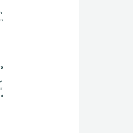
r
ná
en
ra
v
ní
mi