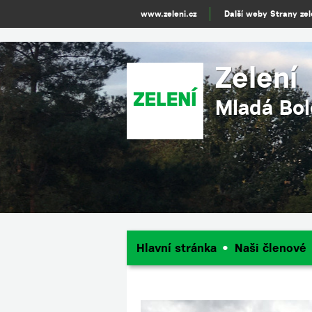
www.zeleni.cz
Další weby Strany ze
Zelení
Mladá Bol
Hlavní stránka
Naši členové