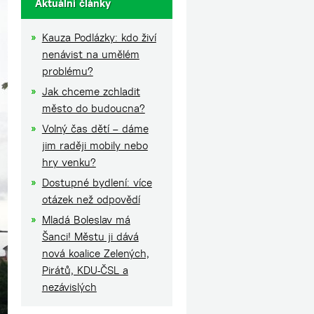
Aktuální články
Kauza Podlázky: kdo živí
nenávist na umělém
problému?
Jak chceme zchladit
město do budoucna?
Volný čas dětí – dáme
jim raději mobily nebo
hry venku?
Dostupné bydlení: více
otázek než odpovědí
Mladá Boleslav má
Šanci! Městu ji dává
nová koalice Zelených,
Pirátů, KDU-ČSL a
nezávislých