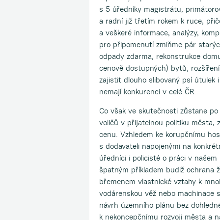
s 5 úředníky magistrátu, primátorov
a radní již třetím rokem k ruce, přič
a veškeré informace, analýzy, komp
pro připomenutí zmiňme pár starýc
odpady zdarma, rekonstrukce domu k
cenově dostupných) bytů, rozšíření
zajistit dlouho slibovaný psí útulek
nemají konkurenci v celé ČR.
Co však ve skutečnosti zůstane po
voličů v přijatelnou politiku města,
cenu. Vzhledem ke korupčnímu ho
s dodavateli napojenými na konkrétn
úředníci i policisté o práci v našem
špatným příkladem budiž ochrana ži
břemenem vlastnické vztahy k mno
vodárenskou věž nebo machinace s
návrh územního plánu bez dohlednéh
k nekoncepčnímu rozvoji města a na