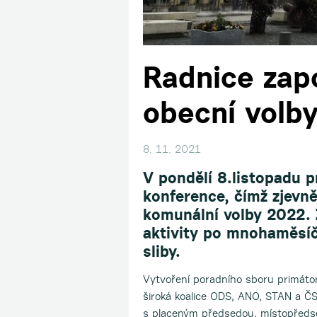
Radnice zap
obecní volb
8. 11. 2021
V pondělí 8.listopadu p
konference, čímž zjevn
komunální volby 2022. 
aktivity po mnohaměsíč
sliby.
Vytvoření poradního sboru primáto
široká koalice ODS, ANO, STAN a Č
s placeným předsedou, místopředsed