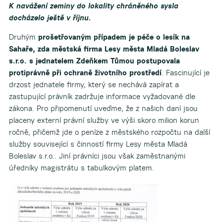
K navážení zeminy do lokality chráněného sysla
docházelo ještě v říjnu.
Druhým
prošetřovaným případem je péče o lesík na
Sahaře, zda městská firma Lesy města Mladá Boleslav
s.r.o. s jednatelem Zdeňkem Tůmou postupovala
protiprávně při ochraně životního prostředí
. Fascinující je
drzost jednatele firmy, který se nechává zapírat a
zastupující právník zadržuje informace vyžadované dle
zákona. Pro připomenutí uveďme, že z našich daní jsou
placeny externí právní služby ve výši skoro milion korun
ročně, přičemž jde o peníze z městského rozpočtu na další
služby související s činností firmy Lesy města Mladá
Boleslav s.r.o.. Jiní právníci jsou však zaměstnanými
úředníky magistrátu s tabulkovým platem.