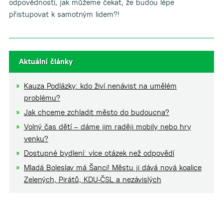
odpovědností, jak můžeme čekat, že budou lépe
přistupovat k samotným lidem?!
Aktuální články
Kauza Podlázky: kdo živí nenávist na umělém
problému?
Jak chceme zchladit město do budoucna?
Volný čas dětí – dáme jim raději mobily nebo hry
venku?
Dostupné bydlení: více otázek než odpovědí
Mladá Boleslav má Šanci! Městu ji dává nová koalice
Zelených, Pirátů, KDU-ČSL a nezávislých