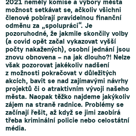
2021 neměly komise a výbory města
možnost setkávat se, ačkoliv všichni
členové pobírají pravidelnou finanční
odměnu za „spolupráci“. Je
pozoruhodné, že jakmile skončily volby
(a covid opět začal vykazovat vyšší
počty nakažených), osobní jednání jsou
znovu obnovena – na jak dlouho?! Nelze
však pozorovat jakékoliv nadšení
z možnosti pokračovat v důležitých
akcích, bavit se nad zajímavými návrhy
projektů či o atraktivním vývoji našeho
města. Naopak těžko najdeme jakýkoliv
zájem na straně radnice. Problémy se
začínají řešit, až když se jimi zaobírá
třeba kriminální policie nebo celostátní
média.