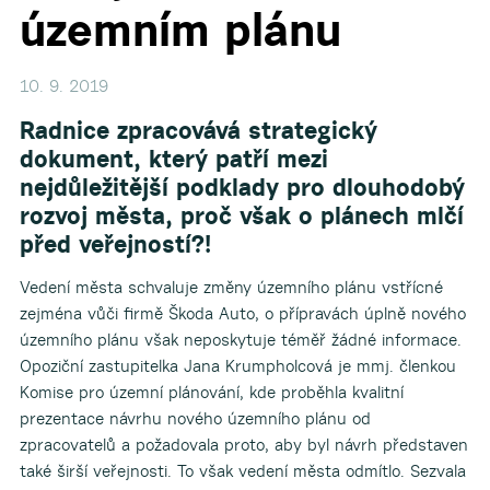
územním plánu
10. 9. 2019
Radnice zpracovává strategický
dokument, který patří mezi
nejdůležitější podklady pro dlouhodobý
rozvoj města, proč však o plánech mlčí
před veřejností?!
Vedení města schvaluje změny územního plánu vstřícné
zejména vůči firmě Škoda Auto, o přípravách úplně nového
územního plánu však neposkytuje téměř žádné informace.
Opoziční zastupitelka Jana Krumpholcová je mmj. členkou
Komise pro územní plánování, kde proběhla kvalitní
prezentace návrhu nového územního plánu od
zpracovatelů a požadovala proto, aby byl návrh představen
také širší veřejnosti. To však vedení města odmítlo. Sezvala