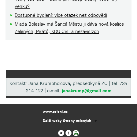
venku?
Dostupné bydlení: více otázek než odpovědí
Mladá Boleslav má Šanci! Městu ji dává nová koalice
Zelených, Pirátů, KDU-ČSL a nezávislých
Kontakt: Jana Krumpholcová, předsedkyně ZO | tel. 734
214 122 | e-mail:
janakrump@gmail.com
www.zeleni.cz
Další weby Strany zelených
▼